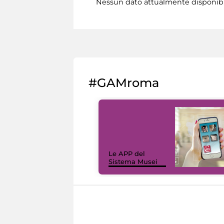
Nessun dato attualmente disponib
#GAMroma
Le APP del
Sistema Musei