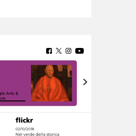
7 nuovi in-
painting tour
sulla piattaforma
le Arts &
Google Arts &
ure
Culture
02/10/2018
Nel verde della storica