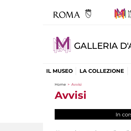
GALLERIA D
IL MUSEO
LA COLLEZIONE
Home
>
Avvisi
Tu sei qui
Avvisi
In cor