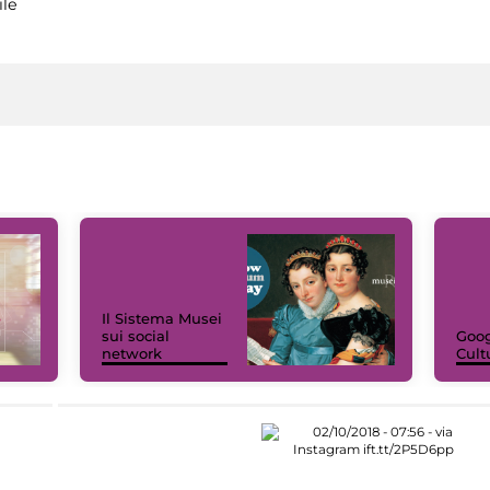
ile
Il Sistema Musei
sui social
Goog
network
Cult