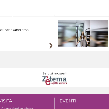
eiincomuneroma
Servizi museali
VISITA
EVENTI
Informazioni pratiche