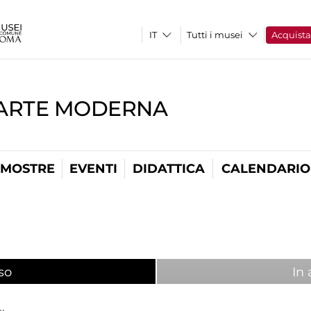
Tutti i musei
Acquist
'ARTE MODERNA
MOSTRE
EVENTI
DIDATTICA
CALENDARIO
so
(scheda attiva)
In 