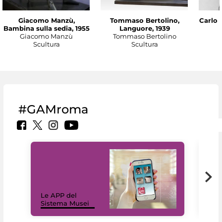
Giacomo Manzù,
Tommaso Bertolino,
Carlo 
Bambina sulla sedia, 1955
Languore, 1939
Giacomo Manzù
Tommaso Bertolino
Scultura
Scultura
#GAMroma
Il 
Le APP del
Mus
Sistema Musei
net