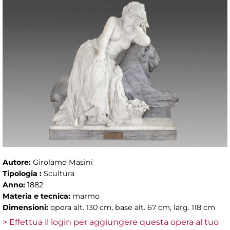
Autore:
Girolamo Masini
Tipologia :
Scultura
Anno:
1882
Materia e tecnica:
marmo
Dimensioni:
opera alt. 130 cm, base alt. 67 cm, larg. 118 cm
> Effettua il login per aggiungere questa opera al tuo