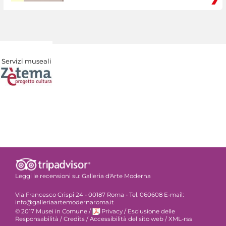
Servizi museali
Leggi le recensioni su:
Galleria d'Arte Moderna
Via Francesco Crispi 24 - 00187 Roma - Tel. 060608 E-mail:
info@galleriaartemodernaroma.it
© 2017 Musei in Comune
/
Privacy
/
Esclusione delle
Responsabilità
/
Credits
/
Accessibilità del sito web
/
XML-rss