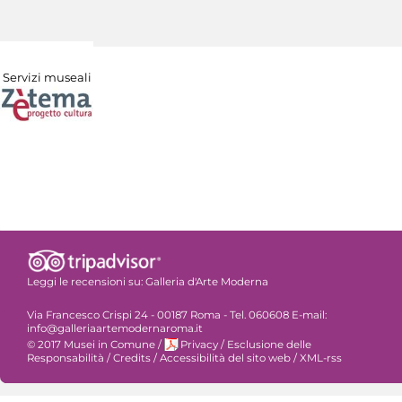
Servizi museali
Leggi le recensioni su:
Galleria d'Arte Moderna
Via Francesco Crispi 24 - 00187 Roma - Tel. 060608 E-mail:
info@galleriaartemodernaroma.it
© 2017 Musei in Comune
/
Privacy
/
Esclusione delle
Responsabilità
/
Credits
/
Accessibilità del sito web
/
XML-rss