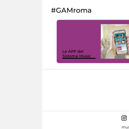
#GAMroma
Le APP del
Sistema Musei
mus