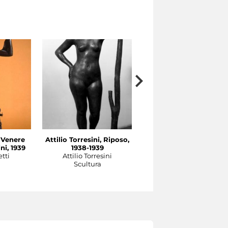
, Venere
Attilio Torresini, Riposo,
Italo Griselli, Romolo,
ni, 1939
1938-1939
1937-1939
tti
Attilio Torresini
Italo Griselli
a
Scultura
Scultura