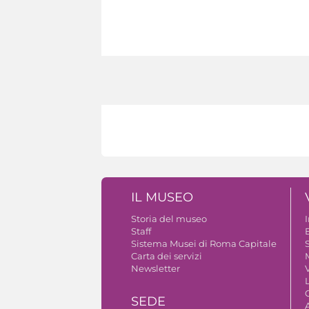
IL MUSEO
Storia del museo
Staff
B
Sistema Musei di Roma Capitale
S
Carta dei servizi
Newsletter
V
SEDE
A