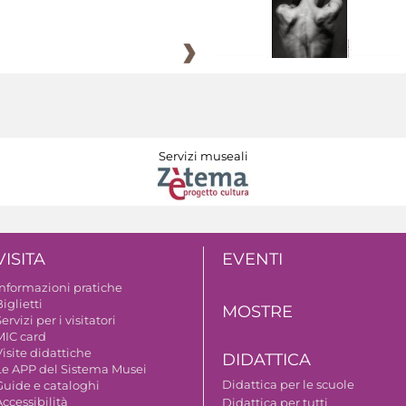
Servizi museali
VISITA
EVENTI
Informazioni pratiche
iglietti
MOSTRE
ervizi per i visitatori
MIC card
isite didattiche
DIDATTICA
Le APP del Sistema Musei
Didattica per le scuole
Guide e cataloghi
ccessibilità
Didattica per tutti