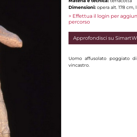
Materia e tecnica:
terracotta
Dimensioni:
opera alt. 178 cm, 
> Effettua il login per aggi
percorso
Approfondisci su Simart
Uomo affusolato poggiato di
vincastro.