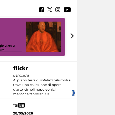
7 nuovi in-
painting tour
sulla piattaforma
le Arts &
Google Arts &
ure
Culture
04/10/2018
Al piano terra di #PalazzoPrimoli si
trova una collezione di opere
d’arte, cimeli napoleonici,
memorie familiari. La
28/05/2026