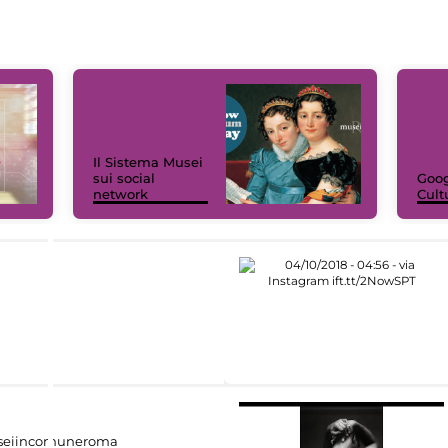
Il Sistema Musei
sui social
Goog
network
Cult
eiincomuneroma