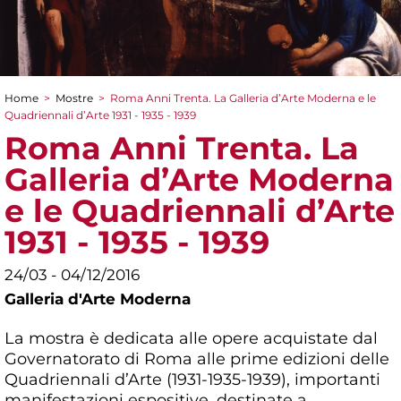
Home
>
Mostre
>
Roma Anni Trenta. La Galleria d’Arte Moderna e le
Tu sei qui
Quadriennali d’Arte 1931 - 1935 - 1939
Roma Anni Trenta. La
Galleria d’Arte Moderna
e le Quadriennali d’Arte
1931 - 1935 - 1939
24/03 - 04/12/2016
Galleria d'Arte Moderna
La mostra è dedicata alle opere acquistate dal
Governatorato di Roma alle prime edizioni delle
Quadriennali d’Arte (1931-1935-1939), importanti
manifestazioni espositive, destinate a