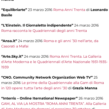
“Equilibriarte”
23 marzo 2016
Roma Anni Trenta
di
Leonardo
Basile
“L’Einstein. Il Giornaletto indipendente”
24 marzo 2016
Roma racconta le Quadriennali degli anni Trenta
“Ansa.it”
24 marzo 2016
Roma e gli anni ’30 nell’arte, da
Casorati a Mafai
“Arte.Sky.it”
24 marzo 2016
Roma Anni Trenta. La Galleria
d’Arte Moderna e le Quadriennali d’Arte Nazionale 1931-1935-
1939
“CNO. Community Network Organization Web TV”
25
marzo 2016
Le prime della Quadriennale alla Gam di Roma
in 120 opere: tutta l’arte degli anni ’30
di
Grazia Manna
“Interris – Online Iternational Newspaper”
26 marzo 2016
GAM, AL VIA LA MOSTRA “ROMA ANNI TRENTA”. Alla Galleria
di Arte Moderna da domani al prossimo 30 ottobre
di