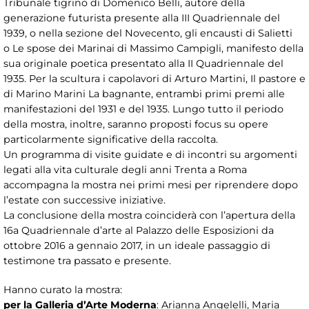
Tribunale tigrino di Domenico Belli, autore della
generazione futurista presente alla III Quadriennale del
1939, o nella sezione del Novecento, gli encausti di Salietti
o Le spose dei Marinai di Massimo Campigli, manifesto della
sua originale poetica presentato alla II Quadriennale del
1935. Per la scultura i capolavori di Arturo Martini, Il pastore e
di Marino Marini La bagnante, entrambi primi premi alle
manifestazioni del 1931 e del 1935. Lungo tutto il periodo
della mostra, inoltre, saranno proposti focus su opere
particolarmente significative della raccolta.
Un programma di visite guidate e di incontri su argomenti
legati alla vita culturale degli anni Trenta a Roma
accompagna la mostra nei primi mesi per riprendere dopo
l’estate con successive iniziative.
La conclusione della mostra coinciderà con l’apertura della
16a Quadriennale d’arte al Palazzo delle Esposizioni da
ottobre 2016 a gennaio 2017, in un ideale passaggio di
testimone tra passato e presente.
Hanno curato la mostra:
per la Galleria d’Arte Moderna
: Arianna Angelelli, Maria