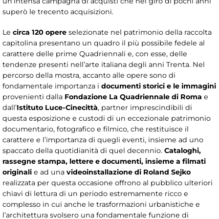
un’intensa campagna di acquisti che nel giro di pochi anni
superò le trecento acquisizioni.
Le
circa 120 opere
selezionate nel patrimonio della raccolta
capitolina presentano un quadro il più possibile fedele al
carattere delle prime Quadriennali e, con esse, delle
tendenze presenti nell’arte italiana degli anni Trenta. Nel
percorso della mostra, accanto alle opere sono di
fondamentale importanza i
documenti storici e le immagini
provenienti dalla
Fondazione La Quadriennale di Roma
e
dall’
Istituto Luce-Cinecittà
, partner imprescindibili di
questa esposizione e custodi di un eccezionale patrimonio
documentario, fotografico e filmico, che restituisce il
carattere e l’importanza di quegli eventi, insieme ad uno
spaccato della quotidianità di quel decennio.
Cataloghi,
rassegne stampa, lettere e documenti, insieme a filmati
originali
e ad una
videoinstallazione di Roland Sejko
realizzata per questa occasione offrono al pubblico ulteriori
chiavi di lettura di un periodo estremamente ricco e
complesso in cui anche le trasformazioni urbanistiche e
l’architettura svolsero una fondamentale funzione di