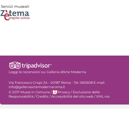
Servizi museali
Leggi le recensioni su:
Galleria d'Arte Moderna
Via Francesco Crispi 24 - 00187 Roma - Tel. 060608 E-mail:
info@galleriaartemodernaroma.it
© 2017 Musei in Comune
/
Privacy
/
Esclusione delle
Responsabilità
/
Credits
/
Accessibilità del sito web
/
XML-rss