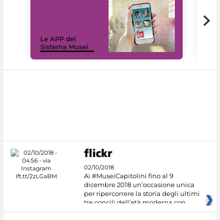
Il 
Le APP del
Mus
Sistema Musei
net
02/10/2018
Ai #MuseiCapitolini fino al 9
dicembre 2018 un’occasione unica
per ripercorrere la storia degli ultimi
tre concili dell’età moderna con