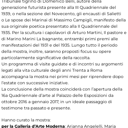
Tribunale tigrino di Domenico Belli, autore della
generazione futurista presente alla III Quadriennale del
1939, o nella sezione del Novecento, gli encausti di Salietti
o Le spose dei Marinai di Massimo Campigli, manifesto della
sua originale poetica presentato alla II Quadriennale del
1935. Per la scultura i capolavori di Arturo Martini, Il pastore e
di Marino Marini La bagnante, entrambi primi premi alle
manifestazioni del 1931 e del 1935. Lungo tutto il periodo
della mostra, inoltre, saranno proposti focus su opere
particolarmente significative della raccolta.
Un programma di visite guidate e di incontri su argomenti
legati alla vita culturale degli anni Trenta a Roma
accompagna la mostra nei primi mesi per riprendere dopo
l’estate con successive iniziative.
La conclusione della mostra coinciderà con l’apertura della
16a Quadriennale d’arte al Palazzo delle Esposizioni da
ottobre 2016 a gennaio 2017, in un ideale passaggio di
testimone tra passato e presente.
Hanno curato la mostra:
per la Galleria d’Arte Moderna
: Arianna Angelelli, Maria