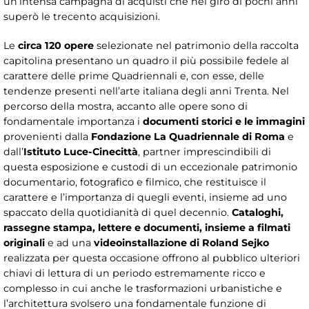
un’intensa campagna di acquisti che nel giro di pochi anni
superò le trecento acquisizioni.
Le
circa 120 opere
selezionate nel patrimonio della raccolta
capitolina presentano un quadro il più possibile fedele al
carattere delle prime Quadriennali e, con esse, delle
tendenze presenti nell’arte italiana degli anni Trenta. Nel
percorso della mostra, accanto alle opere sono di
fondamentale importanza i
documenti storici e le immagini
provenienti dalla
Fondazione La Quadriennale di Roma
e
dall’
Istituto Luce-Cinecittà
, partner imprescindibili di
questa esposizione e custodi di un eccezionale patrimonio
documentario, fotografico e filmico, che restituisce il
carattere e l’importanza di quegli eventi, insieme ad uno
spaccato della quotidianità di quel decennio.
Cataloghi,
rassegne stampa, lettere e documenti, insieme a filmati
originali
e ad una
videoinstallazione di Roland Sejko
realizzata per questa occasione offrono al pubblico ulteriori
chiavi di lettura di un periodo estremamente ricco e
complesso in cui anche le trasformazioni urbanistiche e
l’architettura svolsero una fondamentale funzione di