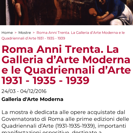
Home
>
Mostre
>
Roma Anni Trenta. La Galleria d’Arte Moderna e le
Tu sei qui
Quadriennali d’Arte 1931 - 1935 - 1939
Roma Anni Trenta. La
Galleria d’Arte Moderna
e le Quadriennali d’Arte
1931 - 1935 - 1939
24/03 - 04/12/2016
Galleria d'Arte Moderna
La mostra è dedicata alle opere acquistate dal
Governatorato di Roma alle prime edizioni delle
Quadriennali d’Arte (1931-1935-1939), importanti
manifestazioni espositive, destinate a