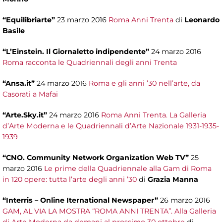
“Equilibriarte”
23 marzo 2016
Roma Anni Trenta
di
Leonardo
Basile
“L’Einstein. Il Giornaletto indipendente”
24 marzo 2016
Roma racconta le Quadriennali degli anni Trenta
“Ansa.it”
24 marzo 2016
Roma e gli anni ’30 nell’arte, da
Casorati a Mafai
“Arte.Sky.it”
24 marzo 2016
Roma Anni Trenta. La Galleria
d’Arte Moderna e le Quadriennali d’Arte Nazionale 1931-1935-
1939
“CNO. Community Network Organization Web TV”
25
marzo 2016
Le prime della Quadriennale alla Gam di Roma
in 120 opere: tutta l’arte degli anni ’30
di
Grazia Manna
“Interris – Online Iternational Newspaper”
26 marzo 2016
GAM, AL VIA LA MOSTRA “ROMA ANNI TRENTA”. Alla Galleria
di Arte Moderna da domani al prossimo 30 ottobre
di