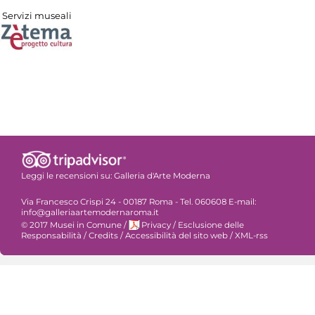
Servizi museali
Leggi le recensioni su:
Galleria d'Arte Moderna
Via Francesco Crispi 24 - 00187 Roma - Tel. 060608 E-mail:
info@galleriaartemodernaroma.it
© 2017 Musei in Comune
/
Privacy
/
Esclusione delle
Responsabilità
/
Credits
/
Accessibilità del sito web
/
XML-rss