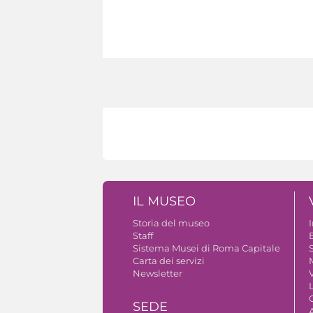
IL MUSEO
Storia del museo
Staff
B
Sistema Musei di Roma Capitale
S
Carta dei servizi
Newsletter
V
SEDE
A