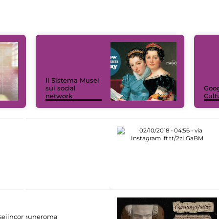
Il Sistema Musei
sui social
Goog
network
Cult
eiincomuneroma