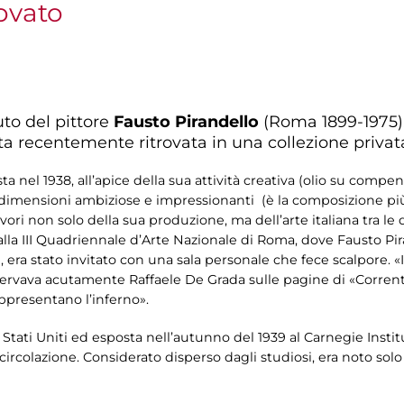
ovato
to del pittore
Fausto Pirandello
(Roma 1899-1975). 
ata recentemente ritrovata in una collezione privat
 nel 1938, all’apice della sua attività creativa (olio su compe
di dimensioni ambiziose e impressionanti (è la composizione più
ri non solo della sua produzione, ma dell’arte italiana tra le
 alla III Quadriennale d’Arte Nazionale di Roma, dove Fausto Pi
era stato invitato con una sala personale che fece scalpore. «I
ervava acutamente Raffaele De Grada sulle pagine di «Corrente 
ppresentano l’inferno».
Stati Uniti ed esposta nell’autunno del 1939 al Carnegie Instit
colazione. Considerato disperso dagli studiosi, era noto solo gr