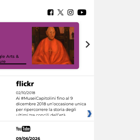
7 nuovi in-
painting tour
sulla piattaforma
le Arts &
Google Arts &
ure
Culture
02/10/2018
Ai #MuseiCapitolini fino al 9
dicembre 2018 un’occasione unica
per ripercorrere la storia degli
ultimi tre concili dell’età
09/06/2026