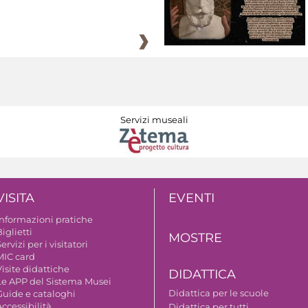
Servizi museali
VISITA
EVENTI
Informazioni pratiche
iglietti
MOSTRE
ervizi per i visitatori
MIC card
isite didattiche
DIDATTICA
Le APP del Sistema Musei
Didattica per le scuole
Guide e cataloghi
ccessibilità
Didattica per tutti