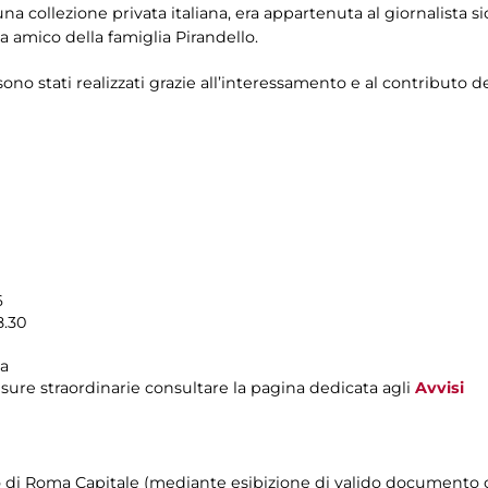
a collezione privata italiana, era appartenuta al giornalista sic
a amico della famiglia Pirandello.
 sono stati realizzati grazie all’interessamento e al contributo 
6
8.30
ma
sure straordinarie consultare la pagina dedicata agli
Avvisi
rio di Roma Capitale (mediante esibizione di valido documento c