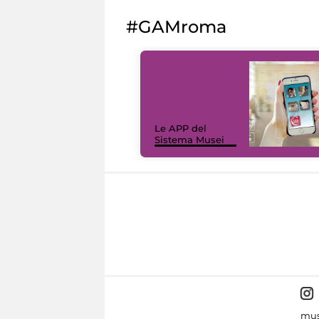
#GAMroma
Le APP del
Sistema Musei
mus