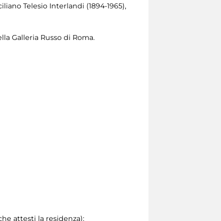
iliano Telesio Interlandi (1894-1965),
della Galleria Russo di Roma.
he attesti la residenza):