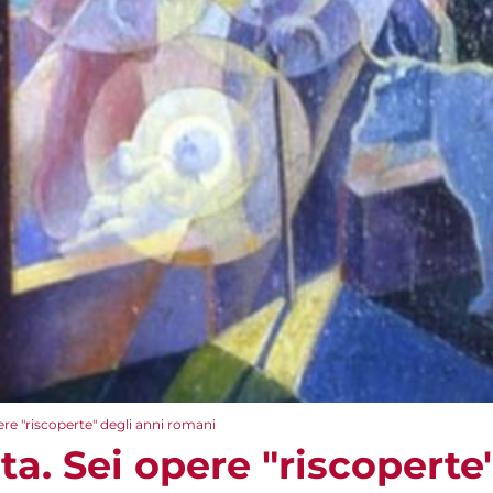
pere "riscoperte" degli anni romani
sta. Sei opere "riscoperte