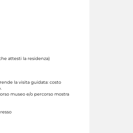
he attesti la residenza)
ende la visita guidata: costo
.
ercorso museo e/o percorso mostra
ngresso