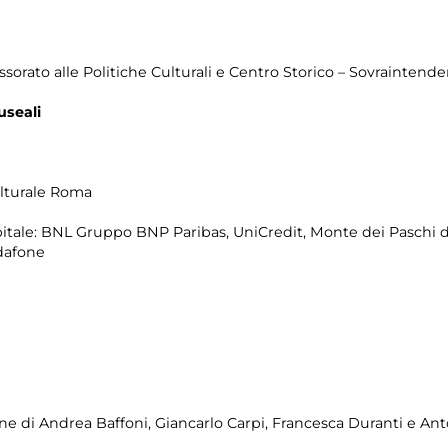
sorato alle Politiche Culturali e Centro Storico – Sovraintenden
useali
lturale Roma
itale: BNL Gruppo BNP Paribas, UniCredit, Monte dei Paschi di
Vodafone
ne di Andrea Baffoni, Giancarlo Carpi, Francesca Duranti e Ant