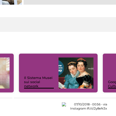
Il Sistema Musei
sui social
Goog
network
Cult