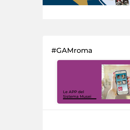
#GAMroma
Le APP del
Sistema Musei