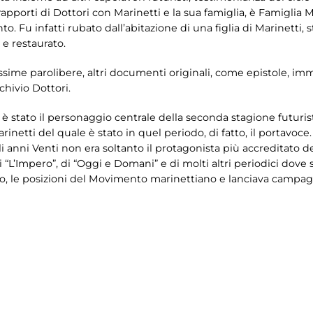
pporti di Dottori con Marinetti e la sua famiglia, è Famiglia Ma
o. Fu infatti rubato dall’abitazione di una figlia di Marinetti, 
e restaurato.
issime parolibere, altri documenti originali, come epistole, imm
rchivio Dottori.
 è stato il personaggio centrale della seconda stagione futuris
netti del quale è stato in quel periodo, di fatto, il portavoce.
i anni Venti non era soltanto il protagonista più accreditato del
i “L’Impero”, di “Oggi e Domani” e di molti altri periodici dove 
to, le posizioni del Movimento marinettiano e lanciava campag