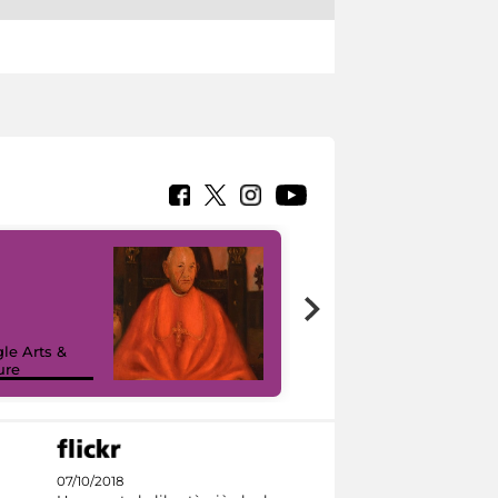
7 nuovi in-
painting tour
sulla piattaforma
le Arts &
Google Arts &
ure
Culture
07/10/2018