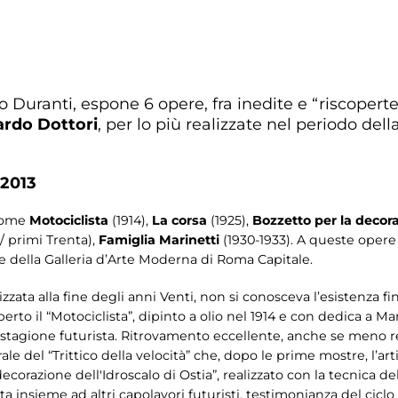
Duranti, espone 6 opere, fra inedite e “riscoperte”
ardo Dottori
, per lo più realizzate nel periodo d
 2013
 come
Motociclista
(1914),
La corsa
(1925),
Bozzetto per la decora
 / primi Trenta),
Famiglia Marinetti
(1930-1933). A queste oper
e della Galleria d’Arte Moderna di Roma Capitale.
lizzata alla fine degli anni Venti, non si conosceva l’esistenza 
perto il “Motociclista”, dipinto a olio nel 1914 e con dedica a Mar
a stagione futurista. Ritrovamento eccellente, anche se meno r
rale del “Trittico della velocità” che, dopo le prime mostre, l’ar
 decorazione dell'Idroscalo di Ostia”, realizzato con la tecnica de
a insieme ad altri capolavori futuristi, testimonianza del ciclo