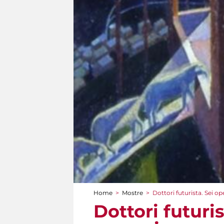
Home
>
Mostre
>
Dottori futurista. Sei o
Tu sei qui
Dottori futuri