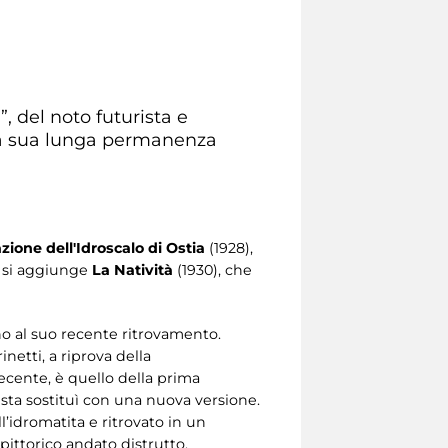
, del noto futurista e
ella sua lunga permanenza
zione dell'Idroscalo di Ostia
(1928),
e si aggiunge
La Natività
(1930), che
fino al suo recente ritrovamento.
inetti, a riprova della
ecente, è quello della prima
tista sostituì con una nuova versione.
ll’idromatita e ritrovato in un
 pittorico andato distrutto.