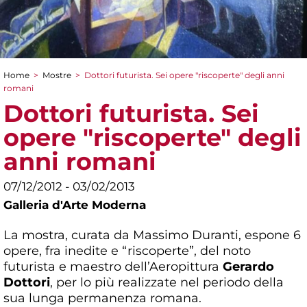
Home
>
Mostre
>
Dottori futurista. Sei opere "riscoperte" degli anni
Tu sei qui
romani
Dottori futurista. Sei
opere "riscoperte" degli
anni romani
07/12/2012 - 03/02/2013
Galleria d'Arte Moderna
La mostra, curata da Massimo Duranti, espone 6
opere, fra inedite e “riscoperte”, del noto
futurista e maestro dell’Aeropittura
Gerardo
Dottori
, per lo più realizzate nel periodo della
sua lunga permanenza romana.