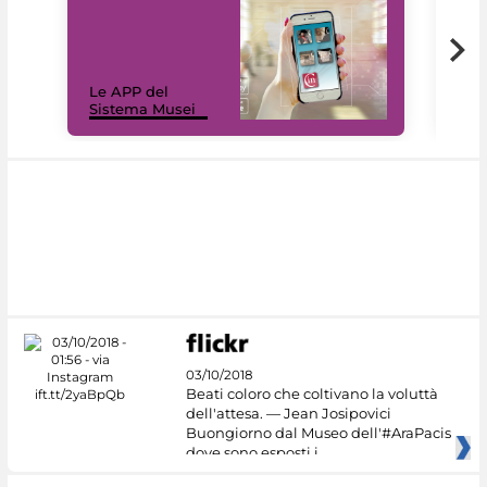
Il 
Le APP del
Mus
Sistema Musei
net
03/10/2018
Beati coloro che coltivano la voluttà
dell'attesa. — Jean Josipovici
Buongiorno dal Museo dell'#AraPacis
dove sono esposti i