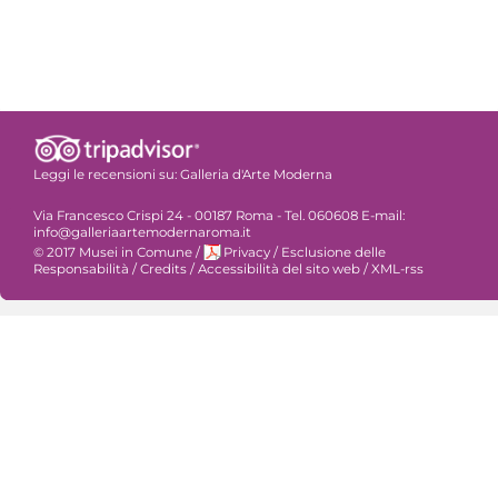
Leggi le recensioni su:
Galleria d'Arte Moderna
Via Francesco Crispi 24 - 00187 Roma - Tel. 060608 E-mail:
info@galleriaartemodernaroma.it
© 2017 Musei in Comune
/
Privacy
/
Esclusione delle
Responsabilità
/
Credits
/
Accessibilità del sito web
/
XML-rss