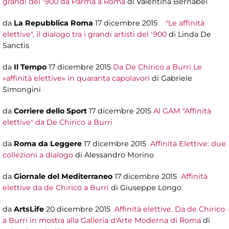
grandi del '900 da Parma a Roma
di Valentina Bernabei
da
La Repubblica Roma
17 dicembre 2015
"Le affinità
elettive", il dialogo tra i grandi artisti del '900
di Linda De
Sanctis
da
Il Tempo
17 dicembre 2015
Da De Chirico a Burri Le
«affinità elettive» in quaranta capolavori
di Gabriele
Simongini
da
Corriere dello Sport
17 dicembre 2015
Al GAM "Affinità
elettive" da De Chirico a Burri
da
Roma da Leggere
17 dicembre 2015
Affinità Elettive: due
collezioni a dialogo
di Alessandro Morino
da
Giornale del Mediterraneo
17 dicembre 2015
Affinità
elettive da de Chirico a Burri
di Giuseppe Longo
da
ArtsLife
20 dicembre 2015
Affinità elettive. Da de Chirico
a Burri in mostra alla Galleria d'Arte Moderna di Roma
di