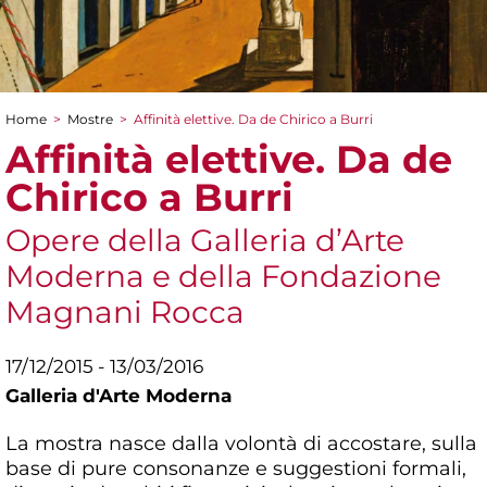
Home
>
Mostre
>
Affinità elettive. Da de Chirico a Burri
Tu sei qui
Affinità elettive. Da de
Chirico a Burri
Opere della Galleria d’Arte
Moderna e della Fondazione
Magnani Rocca
17/12/2015 - 13/03/2016
Galleria d'Arte Moderna
La mostra nasce dalla volontà di accostare, sulla
base di pure consonanze e suggestioni formali,