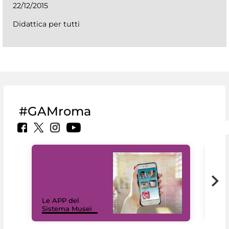
22/12/2015
Didattica per tutti
#GAMroma
Il 
Le APP del
Mus
Sistema Musei
net