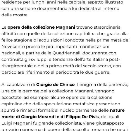
residente per lunghi anni nella capitale, aspetto illustrato
con una sezione documentaria a lui dedicata all’interno
della mostra.
Le
opere della collezione Magnani
trovano straordinaria
affinità con quelle della collezione capitolina che, grazie alla
felice stagione di acquisizioni condotta nella prima metà del
Novecento presso le più importanti manifestazioni
nazionali, a partire dalle Quadriennali, documenta con
continuità gli sviluppi e tendenze dell’arte italiana post-
risorgimentale e della prima metà del secolo scorso, con
particolare riferimento al periodo tra le due guerre.
Al capolavoro di
Giorgio de Chirico
, L’enigma della partenza,
una delle gemme della collezione Magnani, vengono
accostate, ad esempio, alcune opere della collezione
capitolina che della speculazione metafisica presentano
spunti e rimandi formali; al nucleo parmense delle
nature
morte di Giorgio Morandi e di Filippo De Pisis
, dei quali
Luigi Magnani fu grande collezionista, viene giustapposto
un vario panorama di opere della raccolta romana che negli