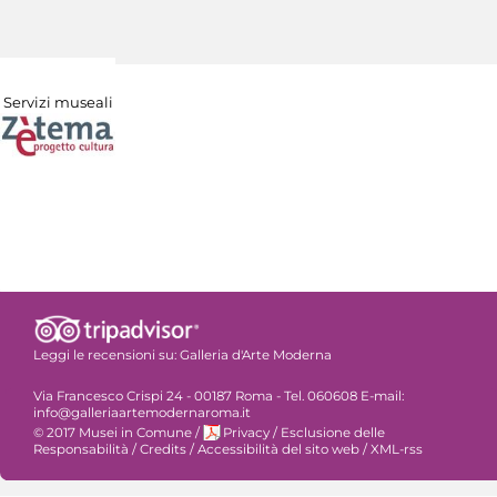
Servizi museali
Leggi le recensioni su:
Galleria d'Arte Moderna
Via Francesco Crispi 24 - 00187 Roma - Tel. 060608 E-mail:
info@galleriaartemodernaroma.it
© 2017 Musei in Comune
/
Privacy
/
Esclusione delle
Responsabilità
/
Credits
/
Accessibilità del sito web
/
XML-rss