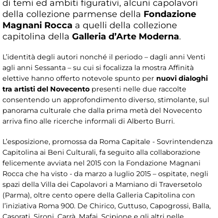
di temi ed ambiti figurativi, alcuni capolavori
della collezione parmense della
Fondazione
Magnani Rocca
a quelli della collezione
capitolina della
Galleria d’Arte Moderna
.
L’identità degli autori nonché il periodo – dagli anni Venti
agli anni Sessanta – su cui si focalizza la mostra Affinità
elettive hanno offerto notevole spunto per
nuovi dialoghi
tra artisti del Novecento
presenti nelle due raccolte
consentendo un approfondimento diverso, stimolante, sul
panorama culturale che dalla prima metà del Novecento
arriva fino alle ricerche informali di Alberto Burri.
L’esposizione, promossa da Roma Capitale - Sovrintendenza
Capitolina ai Beni Culturali, fa seguito alla collaborazione
felicemente avviata nel 2015 con la Fondazione Magnani
Rocca che ha visto - da marzo a luglio 2015 – ospitate, negli
spazi della Villa dei Capolavori a Mamiano di Traversetolo
(Parma), oltre cento opere della Galleria Capitolina con
l’iniziativa Roma 900. De Chirico, Guttuso, Capogrossi, Balla,
Casorati, Sironi, Carrà, Mafai, Scipione e gli altri nelle