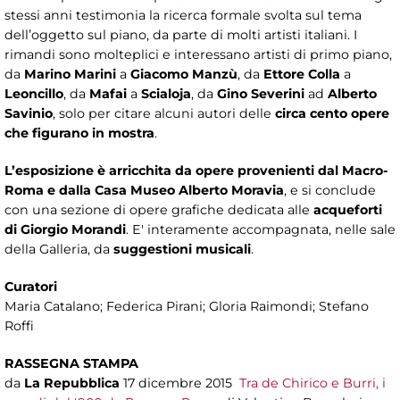
stessi anni testimonia la ricerca formale svolta sul tema
dell’oggetto sul piano, da parte di molti artisti italiani. I
rimandi sono molteplici e interessano artisti di primo piano,
da
Marino Marini
a
Giacomo Manzù
, da
Ettore Colla
a
Leoncillo
, da
Mafai
a
Scialoja
, da
Gino Severini
ad
Alberto
Savinio
, solo per citare alcuni autori delle
circa cento opere
che figurano in mostra
.
L’esposizione è arricchita da opere provenienti dal Macro-
Roma e dalla Casa Museo Alberto Moravia
, e si conclude
con una sezione di opere grafiche dedicata alle
acqueforti
di Giorgio Morandi
. E' interamente accompagnata, nelle sale
della Galleria, da
suggestioni musicali
.
Curatori
Maria Catalano; Federica Pirani; Gloria Raimondi; Stefano
Roffi
RASSEGNA STAMPA
da
La Repubblica
17 dicembre 2015
Tra de Chirico e Burri, i