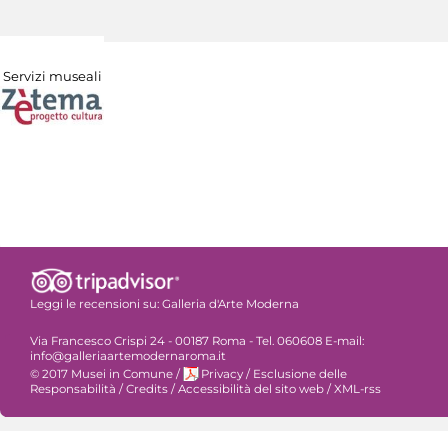
Servizi museali
Leggi le recensioni su:
Galleria d'Arte Moderna
Via Francesco Crispi 24 - 00187 Roma - Tel. 060608 E-mail:
info@galleriaartemodernaroma.it
© 2017 Musei in Comune
/
Privacy
/
Esclusione delle
Responsabilità
/
Credits
/
Accessibilità del sito web
/
XML-rss