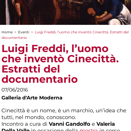
Home
>
Eventi
>
Luigi Freddi, l’uomo che inventò Cinecittà. Estratti del
Tu sei qui
documentario
Luigi Freddi, l’uomo
che inventò Cinecittà.
Estratti del
documentario
07/06/2016
Galleria d'Arte Moderna
Cinecittà è un nome, è un marchio, un’idea che
tutti, nel mondo, conoscono.
Incontro a cura di
Vanni Gandolfo
e
Valeria
Della Valle
in occasione della
mostra
in corso.