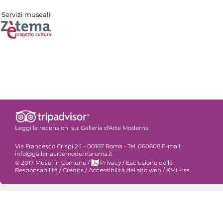
Servizi museali
Leggi le recensioni su:
Galleria d'Arte Moderna
Via Francesco Crispi 24 - 00187 Roma - Tel. 060608 E-mail:
info@galleriaartemodernaroma.it
© 2017 Musei in Comune
/
Privacy
/
Esclusione delle
Responsabilità
/
Credits
/
Accessibilità del sito web
/
XML-rss