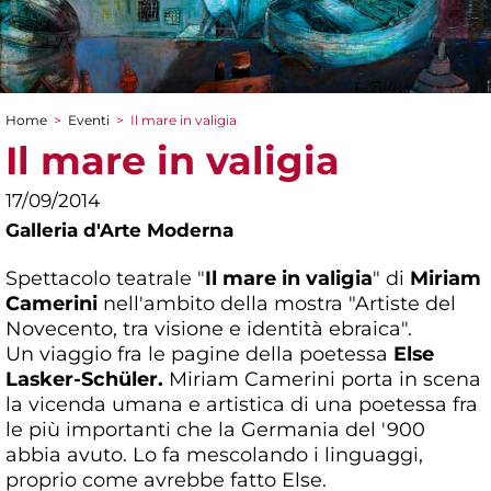
Home
>
Eventi
>
Il mare in valigia
Tu sei qui
Il mare in valigia
17/09/2014
Galleria d'Arte Moderna
Spettacolo teatrale "
Il mare in valigia
" di
Miriam
Camerini
nell'ambito della mostra "Artiste del
Novecento, tra visione e identità ebraica".
Un viaggio fra le pagine della poetessa
Else
Lasker-Schüler.
Miriam Camerini porta in scena
la vicenda umana e artistica di una poetessa fra
le più importanti che la Germania del '900
abbia avuto. Lo fa mescolando i linguaggi,
proprio come avrebbe fatto Else.