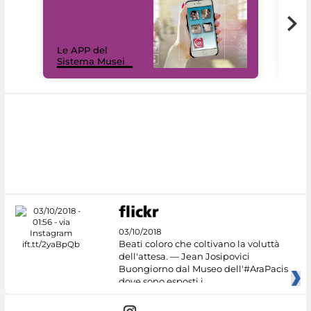
Il 
Le APP del
Mus
Sistema Musei
net
03/10/2018
Beati coloro che coltivano la voluttà
dell'attesa. — Jean Josipovici
Buongiorno dal Museo dell'#AraPacis
dove sono esposti i