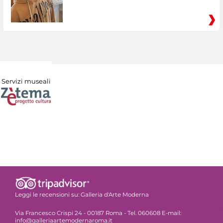
Servizi museali
Leggi le recensioni su:
Galleria d'Arte Moderna
Via Francesco Crispi 24 - 00187 Roma - Tel. 060608 E-mail:
info@galleriaartemodernaroma.it