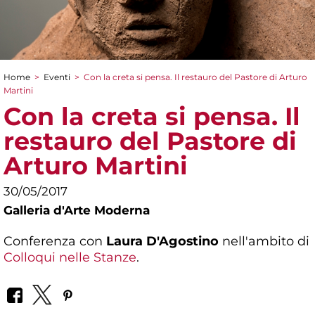
Home
>
Eventi
>
Con la creta si pensa. Il restauro del Pastore di Arturo
Tu sei qui
Martini
Con la creta si pensa. Il
restauro del Pastore di
Arturo Martini
30/05/2017
Galleria d'Arte Moderna
Conferenza con
Laura D'Agostino
nell'ambito di
Colloqui nelle Stanze
.