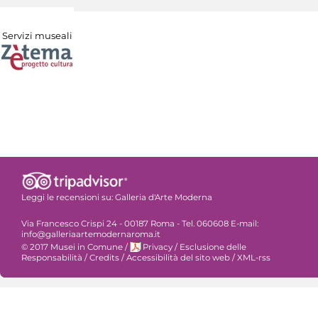
Servizi museali
Leggi le recensioni su:
Galleria d'Arte Moderna
Via Francesco Crispi 24 - 00187 Roma - Tel. 060608 E-mail:
info@galleriaartemodernaroma.it
© 2017 Musei in Comune
/
Privacy
/
Esclusione delle
Responsabilità
/
Credits
/
Accessibilità del sito web
/
XML-rss