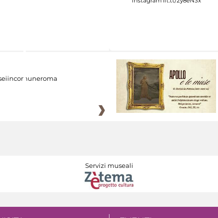
eiincomuneroma
Servizi museali