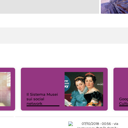
Il Sistema Musei
sui social
Goog
network
Cult