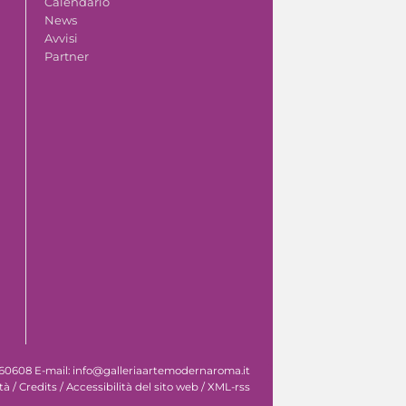
Calendario
News
Avvisi
Partner
 060608 E-mail: info@galleriaartemodernaroma.it
tà
/
Credits
/
Accessibilità del sito web
/
XML-rss