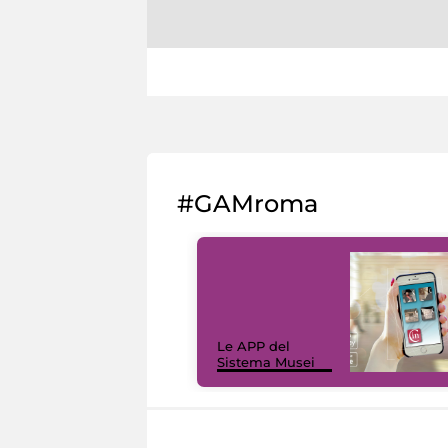
#GAMroma
Le APP del
Sistema Musei