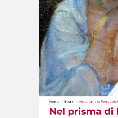
Home
>
Eventi
>
Nel prisma di Ferruccio 
Tu sei qui
Nel prisma di 