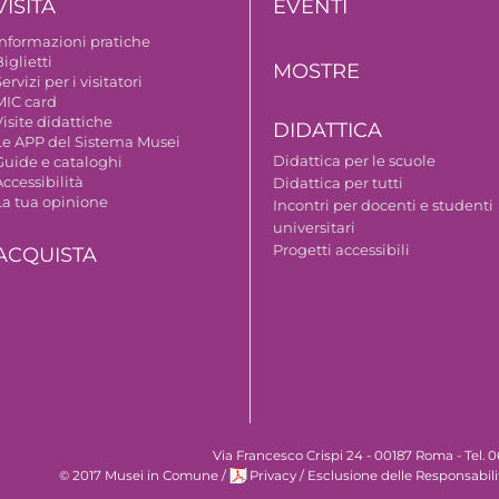
VISITA
EVENTI
Informazioni pratiche
iglietti
MOSTRE
ervizi per i visitatori
MIC card
isite didattiche
DIDATTICA
Le APP del Sistema Musei
Didattica per le scuole
Guide e cataloghi
ccessibilità
Didattica per tutti
La tua opinione
Incontri per docenti e studenti
universitari
Progetti accessibili
ACQUISTA
Via Francesco Crispi 24 - 00187 Roma - Tel.
© 2017 Musei in Comune
/
Privacy
/
Esclusione delle Responsabili