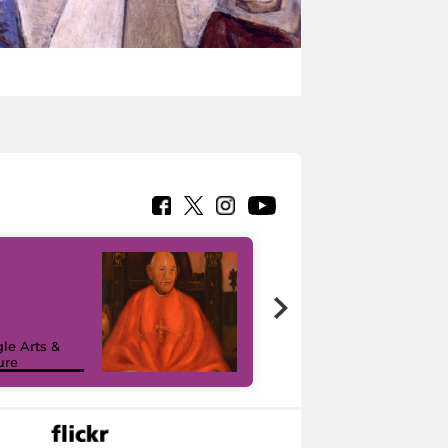
7 nuovi in-
painting tour
sulla piattaforma
le Arts &
Google Arts &
ure
Culture