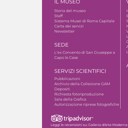
IL MUSEO
Storia del museo
Staff
B
Sistema Musei di Roma Capitale
S
Carta dei servizi
Newsletter
V
SEDE
A
L'ex Convento di San Giuseppe a
Capo le Case
SERVIZI SCIENTIFICI
Pubblicazioni
Archivio della Collezione GAM
Depositi
Richiesta fotoriproduzione
Sala della Grafica
Autorizzazione riprese fotografiche
Leggi le recensioni su:
Galleria d'Arte Moderna