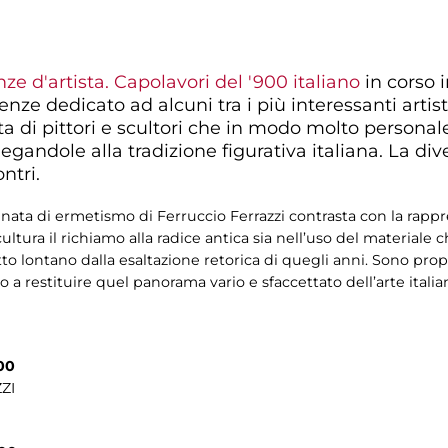
nze d'artista. Capolavori del '900 italiano
in corso i
enze dedicato ad alcuni tra i più interessanti artis
atta di pittori e scultori che in modo molto persona
egandole alla tradizione figurativa italiana. La dive
ntri.
enata di ermetismo di Ferruccio Ferrazzi contrasta con la rapp
ultura il richiamo alla radice antica sia nell’uso del materiale c
o lontano dalla esaltazione retorica di quegli anni. Sono propr
no a restituire quel panorama vario e sfaccettato dell’arte ital
.00
ZI