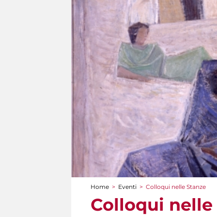
Home
>
Eventi
>
Colloqui nelle Stanze
Tu sei qui
Colloqui nelle