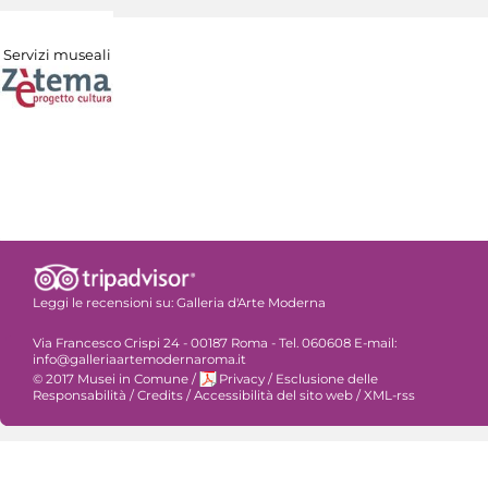
Servizi museali
Leggi le recensioni su:
Galleria d'Arte Moderna
Via Francesco Crispi 24 - 00187 Roma - Tel. 060608 E-mail:
info@galleriaartemodernaroma.it
© 2017 Musei in Comune
/
Privacy
/
Esclusione delle
Responsabilità
/
Credits
/
Accessibilità del sito web
/
XML-rss