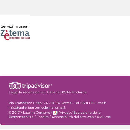
Servizi museali
Leggi le recensioni su:
Galleria d'Arte Moderna
Via Francesco Crispi 24 - 00187 Roma - Tel. 060608 E-mail:
info@galleriaartemodernaroma.it
© 2017 Musei in Comune
/
Privacy
/
Esclusione delle
Responsabilità
/
Credits
/
Accessibilità del sito web
/
XML-rss