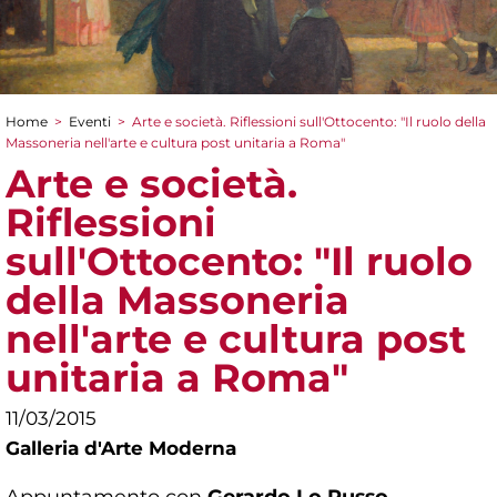
Home
>
Eventi
>
Arte e società. Riflessioni sull'Ottocento: "Il ruolo della
Tu sei qui
Massoneria nell'arte e cultura post unitaria a Roma"
Arte e società.
Riflessioni
sull'Ottocento: "Il ruolo
della Massoneria
nell'arte e cultura post
unitaria a Roma"
11/03/2015
Galleria d'Arte Moderna
Appuntamento con
Gerardo Lo Russo