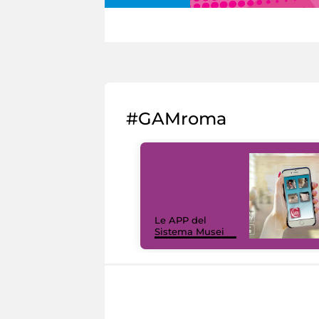
#GAMroma
Le APP del
Sistema Musei