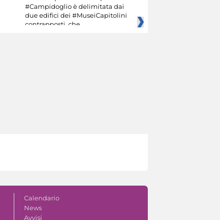
#Campidoglio è delimitata dai
due edifici dei #MuseiCapitolini
contrapposti, che
Calendario
News
Avvisi