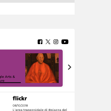
7 nuovi in-
painting tour
sulla piattaforma
le Arts &
Google Arts &
ure
Culture
08/10/2018
L'area trapezoidale di #piazza del