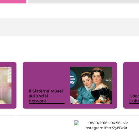
Il Sistema Musei
sui social
Goog
network
Cult