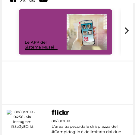
Il 
Le APP del
Mus
Sistema Musei
net
08/10/2018
L'area trapezoidale di #piazza del
#Campidoglio è delimitata dai due