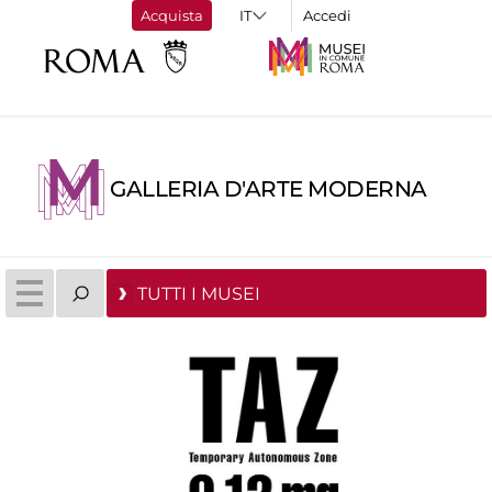
Acquista
Accedi
GALLERIA D'ARTE MODERNA
TUTTI I MUSEI