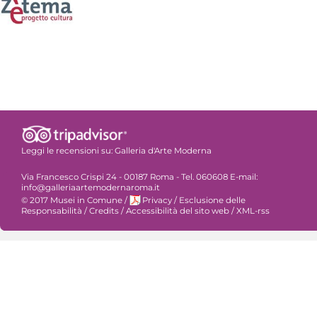
Leggi le recensioni su:
Galleria d'Arte Moderna
Via Francesco Crispi 24 - 00187 Roma - Tel. 060608 E-mail:
info@galleriaartemodernaroma.it
© 2017 Musei in Comune
/
Privacy
/
Esclusione delle
Responsabilità
/
Credits
/
Accessibilità del sito web
/
XML-rss