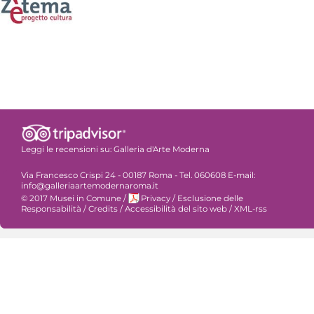
Leggi le recensioni su:
Galleria d'Arte Moderna
Via Francesco Crispi 24 - 00187 Roma - Tel. 060608 E-mail:
info@galleriaartemodernaroma.it
© 2017 Musei in Comune
/
Privacy
/
Esclusione delle
Responsabilità
/
Credits
/
Accessibilità del sito web
/
XML-rss