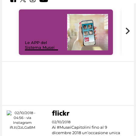
Il 
Le APP del
Mus
Sistema Musei
net
02/10/2018
Ai #MuseiCapitolini fino al 9
dicembre 2018 un’occasione unica