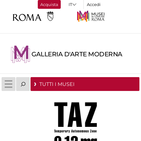
Acquista
Accedi
GALLERIA D'ARTE MODERNA
TUTTI I MUSEI