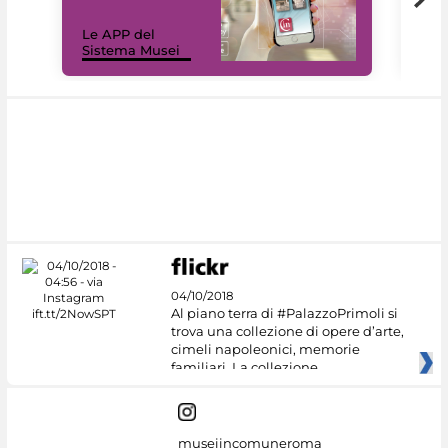
Il 
Le APP del
Mus
Sistema Musei
net
04/10/2018
Al piano terra di #PalazzoPrimoli si
trova una collezione di opere d’arte,
cimeli napoleonici, memorie
familiari. La collezione
museiincomuneroma