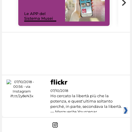
Il 
Le APP del
Mus
Sistema Musei
net
07/10/2018
Ho cercato la libertà più che la
potenza, e quest'ultima soltanto
perché, in parte, secondava la libertà.
— Marguerite Yourcenar