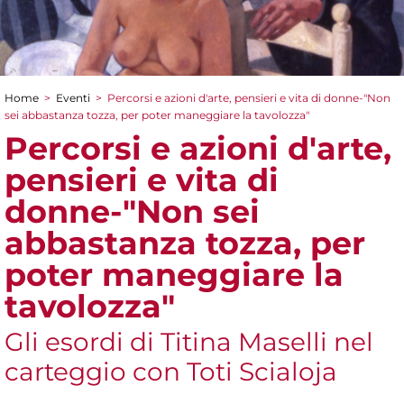
Home
>
Eventi
>
Percorsi e azioni d'arte, pensieri e vita di donne-"Non
Tu sei qui
sei abbastanza tozza, per poter maneggiare la tavolozza"
Percorsi e azioni d'arte,
pensieri e vita di
donne-"Non sei
abbastanza tozza, per
poter maneggiare la
tavolozza"
Gli esordi di Titina Maselli nel
carteggio con Toti Scialoja