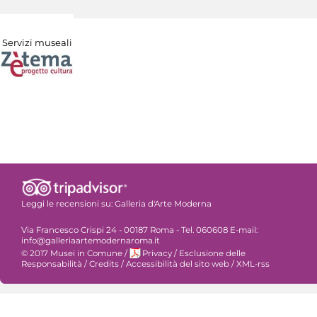
Servizi museali
Leggi le recensioni su:
Galleria d'Arte Moderna
Via Francesco Crispi 24 - 00187 Roma - Tel. 060608 E-mail:
info@galleriaartemodernaroma.it
© 2017 Musei in Comune
/
Privacy
/
Esclusione delle
Responsabilità
/
Credits
/
Accessibilità del sito web
/
XML-rss