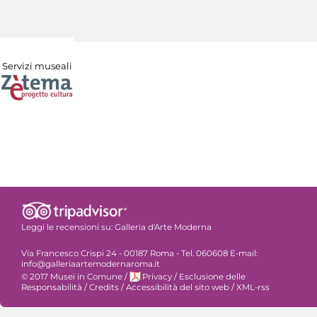
Servizi museali
Leggi le recensioni su:
Galleria d'Arte Moderna
Via Francesco Crispi 24 - 00187 Roma - Tel. 060608 E-mail:
info@galleriaartemodernaroma.it
© 2017 Musei in Comune
/
Privacy
/
Esclusione delle
Responsabilità
/
Credits
/
Accessibilità del sito web
/
XML-rss