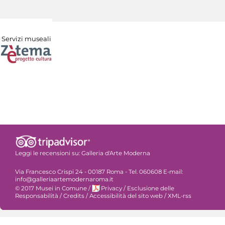
Servizi museali
Leggi le recensioni su:
Galleria d'Arte Moderna
Via Francesco Crispi 24 - 00187 Roma - Tel. 060608 E-mail:
info@galleriaartemodernaroma.it
© 2017 Musei in Comune
/
Privacy
/
Esclusione delle
Responsabilità
/
Credits
/
Accessibilità del sito web
/
XML-rss