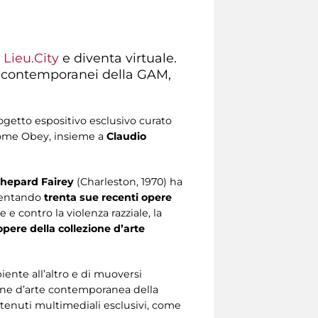
u
Lieu.City
e diventa virtuale.
sti contemporanei della GAM,
ogetto espositivo esclusivo curato
 come Obey, insieme a
Claudio
hepard Fairey
(Charleston, 1970) ha
sentando
trenta sue recenti opere
 e contro la violenza razziale, la
opere della collezione d’arte
biente all’altro e di muoversi
ione d’arte contemporanea della
ntenuti multimediali esclusivi, come