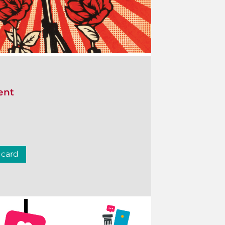
ent
 card