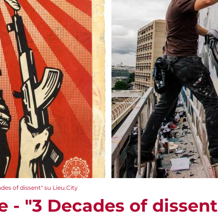
des of dissent" su Lieu.City
e - "3 Decades of dissent