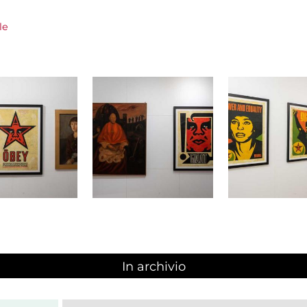
le
In archivio