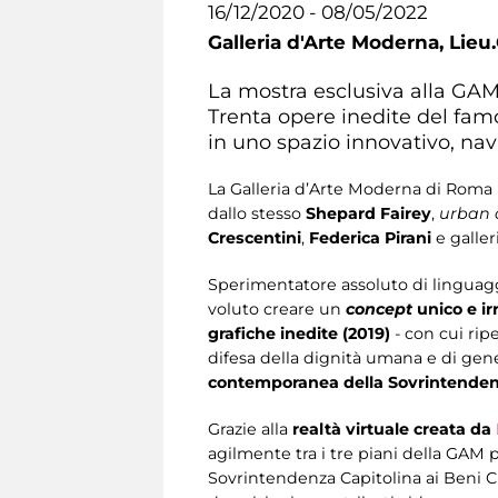
16/12/2020 - 08/05/2022
Galleria d'Arte Moderna,
Lieu.
La mostra esclusiva alla GA
Trenta opere inedite del fa
in uno spazio innovativo, nav
La Galleria d’Arte Moderna di Roma
dallo stesso
Shepard Fairey
,
urban a
Crescentini
,
Federica Pirani
e galler
Sperimentatore assoluto di linguaggi, 
voluto creare un
concept
unico e ir
grafiche inedite (2019)
- con cui ripe
difesa della dignità umana e di gene
contemporanea della Sovrintendenz
Grazie alla
realtà virtuale creata da
agilmente tra i tre piani della GAM
Sovrintendenza Capitolina ai Beni Cu