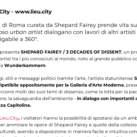
City - www.lieu.city
M di Roma curata da Shepard Fairey prende vita s
moso
urban artist
dialogano con lavori di altri arti
igabile a 360°.
 presenta
SHEPARD FAIREY / 3 DECADES OF DISSENT
, un pr
rtist
tra i più conosciuti al mondo, noto al grande pubblico
ia
Wunderkammern
.
stili e messaggi politici tramite l’arte, l’artista statunitense
S
ripetibile appositamente per la Galleria d’Arte Moderna
, pre
rcorre molti dei suoi temi di dissenso, come la lotta per la pace
re, la salvaguardia dell’ambiente -
in dialogo con importanti 
a Capitolina.
Lieu.City
,
i visitatori hanno la possibilità di spostarsi da un am
 per ammirare le opere di Shepard Fairey e quelle della collez
lturali, avendo a disposizione in maniera facile e intuitiva co