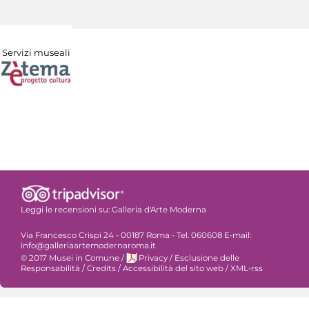
Servizi museali
Leggi le recensioni su:
Galleria d'Arte Moderna
Via Francesco Crispi 24 - 00187 Roma - Tel. 060608 E-mail:
info@galleriaartemodernaroma.it
© 2017 Musei in Comune
/
Privacy
/
Esclusione delle
Responsabilità
/
Credits
/
Accessibilità del sito web
/
XML-rss