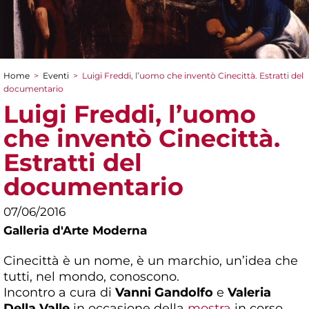
Home
>
Eventi
>
Luigi Freddi, l’uomo che inventò Cinecittà. Estratti del
Tu sei qui
documentario
Luigi Freddi, l’uomo
che inventò Cinecittà.
Estratti del
documentario
07/06/2016
Galleria d'Arte Moderna
Cinecittà è un nome, è un marchio, un’idea che
tutti, nel mondo, conoscono.
Incontro a cura di
Vanni Gandolfo
e
Valeria
Della Valle
in occasione della
mostra
in corso.