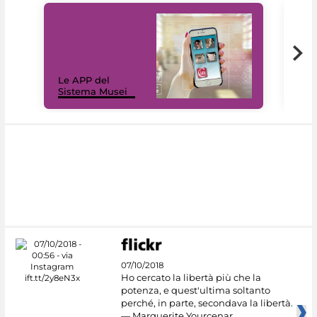
Il 
Le APP del
Mus
Sistema Musei
net
07/10/2018
Ho cercato la libertà più che la
potenza, e quest'ultima soltanto
perché, in parte, secondava la libertà.
— Marguerite Yourcenar