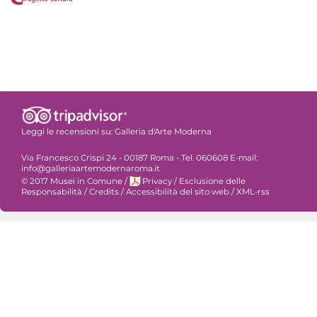
Leggi le recensioni su:
Galleria d'Arte Moderna
Via Francesco Crispi 24 - 00187 Roma - Tel. 060608 E-mail:
info@galleriaartemodernaroma.it
© 2017 Musei in Comune
/
Privacy
/
Esclusione delle
Responsabilità
/
Credits
/
Accessibilità del sito web
/
XML-rss