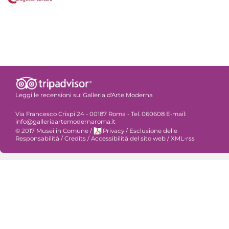
Leggi le recensioni su:
Galleria d'Arte Moderna
Via Francesco Crispi 24 - 00187 Roma - Tel. 060608 E-mail:
info@galleriaartemodernaroma.it
© 2017 Musei in Comune
/
Privacy
/
Esclusione delle
Responsabilità
/
Credits
/
Accessibilità del sito web
/
XML-rss