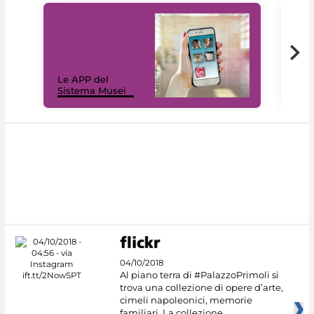
Il 
Le APP del
Mus
Sistema Musei
net
04/10/2018
Al piano terra di #PalazzoPrimoli si
trova una collezione di opere d’arte,
cimeli napoleonici, memorie
familiari. La collezione