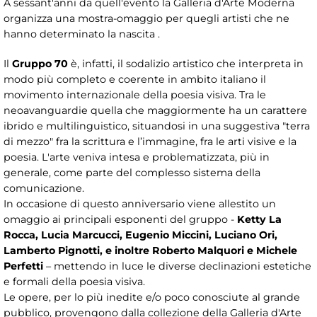
A sessant'anni da quell'evento la Galleria d'Arte Moderna
organizza una mostra-omaggio per quegli artisti che ne
hanno determinato la nascita .
Il
Gruppo 70
è, infatti, il sodalizio artistico che interpreta in
modo più completo e coerente in ambito italiano il
movimento internazionale della poesia visiva. Tra le
neoavanguardie quella che maggiormente ha un carattere
ibrido e multilinguistico, situandosi in una suggestiva "terra
di mezzo" fra la scrittura e l’immagine, fra le arti visive e la
poesia. L'arte veniva intesa e problematizzata, più in
generale, come parte del complesso sistema della
comunicazione.
In occasione di questo anniversario viene allestito un
omaggio ai principali esponenti del gruppo -
Ketty La
Rocca, Lucia Marcucci, Eugenio Miccini, Luciano Ori,
Lamberto Pignotti, e inoltre Roberto Malquori e Michele
Perfetti
– mettendo in luce le diverse declinazioni estetiche
e formali della poesia visiva.
Le opere, per lo più inedite e/o poco conosciute al grande
pubblico, provengono dalla collezione della Galleria d'Arte