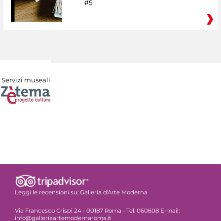
#5
Servizi museali
Leggi le recensioni su:
Galleria d'Arte Moderna
Via Francesco Crispi 24 - 00187 Roma - Tel. 060608 E-mail:
info@galleriaartemodernaroma.it