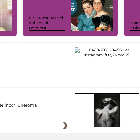
Il Sistema Musei
sui social
Goog
network
Cult
eiincomuneroma