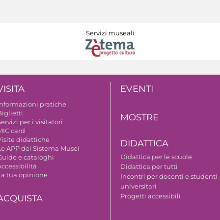
Servizi museali
VISITA
EVENTI
Informazioni pratiche
iglietti
MOSTRE
ervizi per i visitatori
MIC card
isite didattiche
DIDATTICA
Le APP del Sistema Musei
Didattica per le scuole
Guide e cataloghi
ccessibilità
Didattica per tutti
La tua opinione
Incontri per docenti e studenti
universitari
Progetti accessibili
ACQUISTA