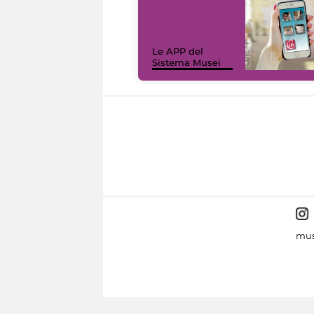
Le APP del
Sistema Musei
mus