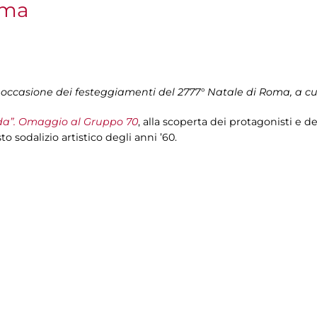
oma
n occasione dei festeggiamenti del 2777° Natale di Roma, a cu
rda”. Omaggio al Gruppo 70
, alla scoperta dei protagonisti e d
o sodalizio artistico degli anni ’60.