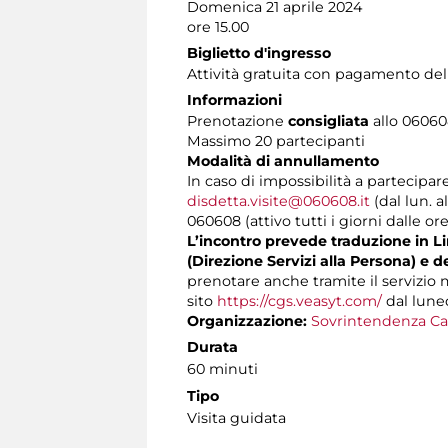
Domenica 21 aprile 2024
ore 15.00
Biglietto d'ingresso
Attività gratuita con pagamento del
Informazioni
Prenotazione
consigliata
allo 060608
Massimo 20 partecipanti
Modalità di annullamento
In caso di impossibilità a partecipar
disdetta.visite@060608.it
(dal lun. a
060608 (attivo tutti i giorni dalle ore
L’incontro prevede traduzione in Lin
(Direzione Servizi alla Persona) e d
prenotare anche tramite il servizio
sito
https://cgs.veasyt.com/
dal luned
Organizzazione:
Sovrintendenza Ca
Durata
60 minuti
Tipo
Visita guidata