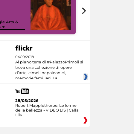
7 nuovi in-
painting tour
sulla piattaforma
le Arts &
Google Arts &
ure
Culture
04/10/2018
Al piano terra di #PalazzoPrimoli si
trova una collezione di opere
d’arte, cimeli napoleonici,
memorie familiari. La
28/05/2026
Robert Mapplethorpe. Le forme
della bellezza - VIDEO LIS | Calla
Lily