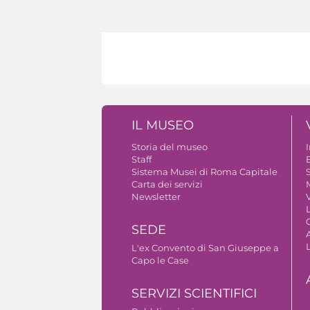
IL MUSEO
Storia del museo
Staff
B
Sistema Musei di Roma Capitale
S
Carta dei servizi
Newsletter
V
SEDE
A
L'ex Convento di San Giuseppe a
Capo le Case
SERVIZI SCIENTIFICI