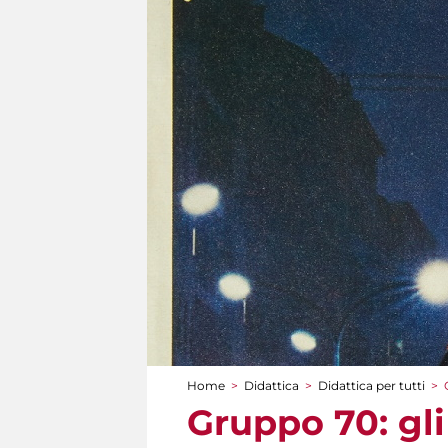
Home
>
Didattica
>
Didattica per tutti
>
Tu sei qui
Gruppo 70: gli 