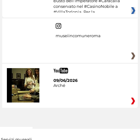
busto dell’imperatore #Caracalla
conservato nel #CasinoNobile a
#VillaTorlonia. Per la
museiincomuneroma
09/06/2026
Arché
Servizi museali