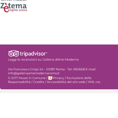
Leggi le recensioni su:
Galleria d'Arte Moderna
Via Francesco Crispi 24 - 00187 Roma - Tel. 060608 E-mail:
info@galleriaartemodernaroma.it
© 2017 Musei in Comune
/
Privacy
/
Esclusione delle
Responsabilità
/
Credits
/
Accessibilità del sito web
/
XML-rss