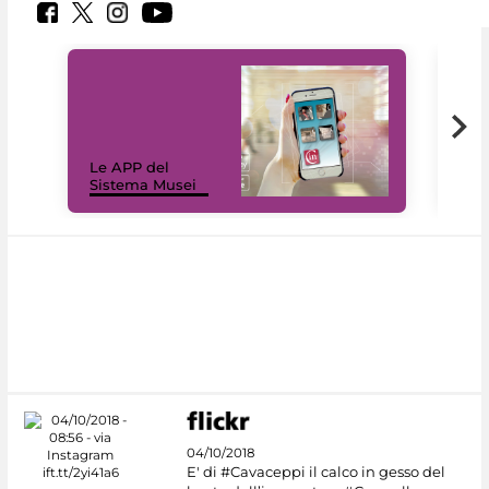
Il 
Le APP del
Mus
Sistema Musei
net
04/10/2018
E' di #Cavaceppi il calco in gesso del