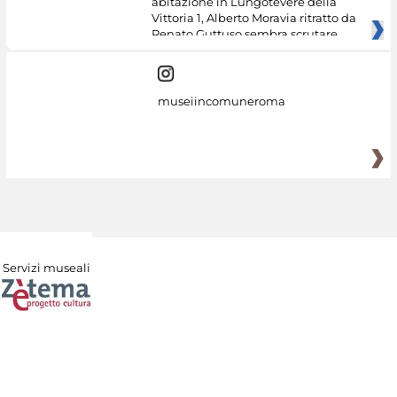
abitazione in Lungotevere della
Vittoria 1, Alberto Moravia ritratto da
Renato Guttuso sembra scrutare
museiincomuneroma
Servizi museali