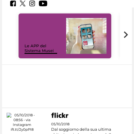
Il 
Le APP del
Mus
Sistema Musei
net
05/10/2018
Dal soggiorno della sua ultima