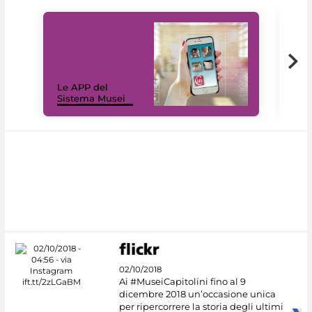
Il 
Le APP del
Mus
Sistema Musei
net
02/10/2018
Ai #MuseiCapitolini fino al 9
dicembre 2018 un’occasione unica
per ripercorrere la storia degli ultimi