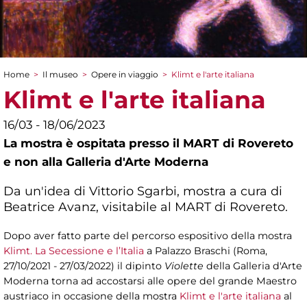
Home
>
Il museo
>
Opere in viaggio
>
Klimt e l'arte italiana
Tu sei qui
Klimt e l'arte italiana
16/03 - 18/06/2023
La mostra è ospitata presso il MART di Rovereto
e non alla Galleria d'Arte Moderna
Da un'idea di Vittorio Sgarbi, mostra a cura di
Beatrice Avanz, visitabile al MART di Rovereto.
Dopo aver fatto parte del percorso espositivo della mostra
Klimt. La Secessione e l’Italia
a Palazzo Braschi (Roma,
27/10/2021 - 27/03/2022) il dipinto
Violette
della Galleria d'Arte
Moderna torna ad accostarsi alle opere del grande Maestro
austriaco in occasione della mostra
Klimt e l'arte italiana
al