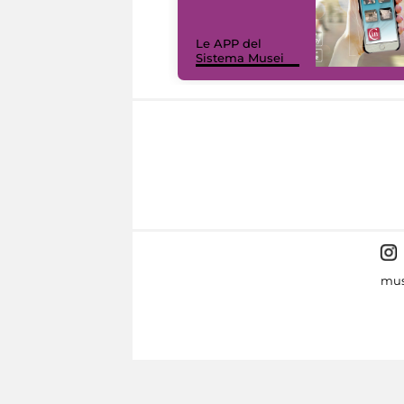
Le APP del
Sistema Musei
mus