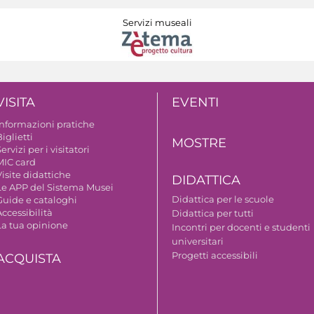
Servizi museali
VISITA
EVENTI
Informazioni pratiche
iglietti
MOSTRE
ervizi per i visitatori
MIC card
isite didattiche
DIDATTICA
Le APP del Sistema Musei
Didattica per le scuole
Guide e cataloghi
ccessibilità
Didattica per tutti
La tua opinione
Incontri per docenti e studenti
universitari
Progetti accessibili
ACQUISTA