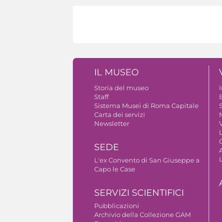
IL MUSEO
Storia del museo
Staff
B
Sistema Musei di Roma Capitale
S
Carta dei servizi
Newsletter
V
SEDE
A
L'ex Convento di San Giuseppe a
Capo le Case
SERVIZI SCIENTIFICI
Pubblicazioni
Archivio della Collezione GAM