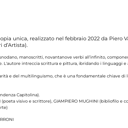
n copia unica, realizzato nel febbraio 2022 da Piero V
 d’Artista).
i snodano, manoscritti, novantanove verbi all’infinito, compon
e. L'autore intreccia scrittura e pittura, ibridando i linguaggi 
inarità e del multilinguismo, che è una fondamentale chiave di 
ndenza Capitolina).
ta visivo e scrittore), GIAMPIERO MUGHINI (bibliofilo e collez
rte)
VARRONI