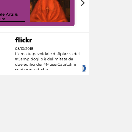
painting tour
sulla piattaforma
le Arts &
Google Arts &
ure
Culture
08/10/2018
L'area trapezoidale di #piazza del
#Campidoglio è delimitata dai
due edifici dei #MuseiCapitolini
contrapposti, che