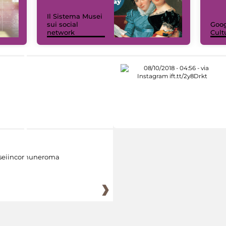
Il Sistema Musei
sui social
Goog
network
Cult
eiincomuneroma