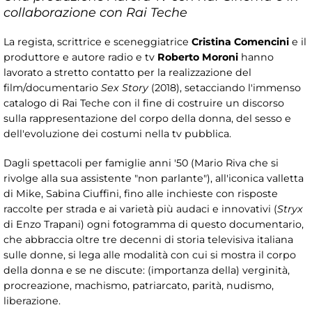
collaborazione con Rai Teche
La regista, scrittrice e sceneggiatrice
Cristina Comencini
e il
produttore e autore radio e tv
Roberto Moroni
hanno
lavorato a stretto contatto per la realizzazione del
film/documentario
Sex Story
(2018), setacciando l'immenso
catalogo di Rai Teche con il fine di costruire un discorso
sulla rappresentazione del corpo della donna, del sesso e
dell'evoluzione dei costumi nella tv pubblica.
Dagli spettacoli per famiglie anni '50 (Mario Riva che si
rivolge alla sua assistente "non parlante"), all'iconica valletta
di Mike, Sabina Ciuffini, fino alle inchieste con risposte
raccolte per strada e ai varietà più audaci e innovativi (
Stryx
di Enzo Trapani) ogni fotogramma di questo documentario,
che abbraccia oltre tre decenni di storia televisiva italiana
sulle donne, si lega alle modalità con cui si mostra il corpo
della donna e se ne discute: (importanza della) verginità,
procreazione, machismo, patriarcato, parità, nudismo,
liberazione.