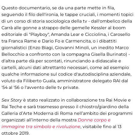
Questo documentario, se da una parte mette in fila,
seguendo il filo dell'ironia, le tappe cruciali, i momenti topici
di un corso di storia sociologica della tv - dall'ombelico della
Carrà alle gonne a strappo delle gemelle Kessler al boom
editoriale di "Playboy", Amanda Lear e Cicciolina, i Carosello
tra Franca Rame e Dario Fo e Carmencita, o i dibattiti
giornalistici (Enzo Biagi, Giovanni Minoli, un inedito Marco
Bellocchio a confronto con la compagna Gisella Burinato) -
d'altra parte dà per scontati, rinunciando a didascalie e
cartelli, alcuni dati altrettanto necessari, come ad esempio
qualche informazione sul codice d'autodisciplina aziendale,
voluto da Filiberto Guala, amministratore delegato RAI dal
'54 al '56 o l'avvento delle tv private.
Sex Story
è stato realizzato in collaborazione tra Rai Movie e
Rai Teche e sarà trasmesso presso il chiostro/giardino della
Galleria d’Arte Moderna di Roma nell’ambito dei programmi
organizzati all’interno della mostra
Donne corpo e
immagine tra simbolo e rivoluzione
, visitabile fino al 13
ottobre 2019.