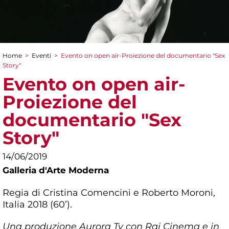
Home
>
Eventi
>
Evento on open air-Proiezione del documentario "Sex
Tu sei qui
Story"
Evento on open air-
Proiezione del
documentario "Sex
Story"
14/06/2019
Galleria d'Arte Moderna
Regia di Cristina Comencini e Roberto Moroni,
Italia 2018 (60’).
Una produzione Aurora Tv con Rai Cinema e in