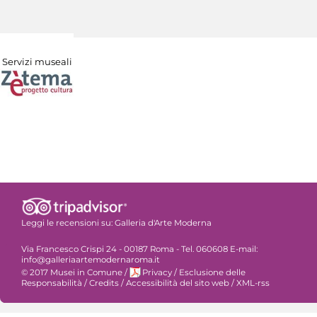
Servizi museali
Leggi le recensioni su:
Galleria d'Arte Moderna
Via Francesco Crispi 24 - 00187 Roma - Tel. 060608 E-mail:
info@galleriaartemodernaroma.it
© 2017 Musei in Comune
/
Privacy
/
Esclusione delle
Responsabilità
/
Credits
/
Accessibilità del sito web
/
XML-rss