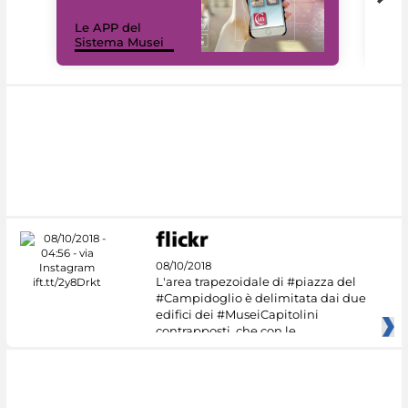
Il 
Le APP del
Mus
Sistema Musei
net
08/10/2018
L'area trapezoidale di #piazza del
#Campidoglio è delimitata dai due
edifici dei #MuseiCapitolini
contrapposti, che con le