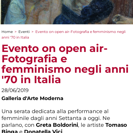
Home
>
Eventi
>
Evento on open air-Fotografia e femminismo negli
Tu sei qui
anni '70 in Italia
Evento on open air-
Fotografia e
femminismo negli anni
'70 in Italia
28/06/2019
Galleria d'Arte Moderna
Una serata dedicata alla performance al
femminile dagli anni Settanta a oggi. Ne
parlano, con
Greta Boldorini
, le artiste
Tomaso
Binga
e
Donatella Vici
.