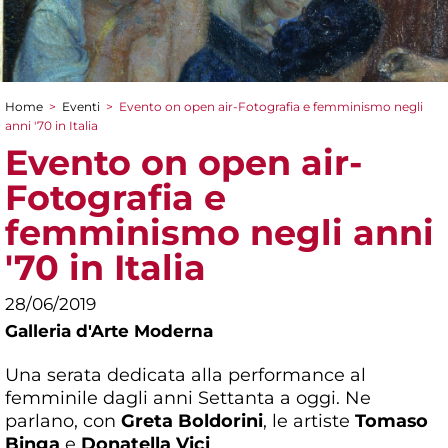
Home
>
Eventi
>
Evento on open air-Fotografia e femminismo negli
Tu sei qui
anni '70 in Italia
Evento on open air-
Fotografia e
femminismo negli anni
'70 in Italia
28/06/2019
Galleria d'Arte Moderna
Una serata dedicata alla performance al
femminile dagli anni Settanta a oggi. Ne
parlano, con
Greta Boldorini
, le artiste
Tomaso
Binga
e
Donatella Vici
.