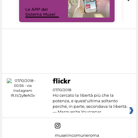
Il 
Le APP del
Mus
Sistema Musei
net
07/10/2018
Ho cercato la libertà più che la
potenza, e quest'ultima soltanto
perché, in parte, secondava la libertà.
— Marguerite Yourcenar
museiincomuneroma