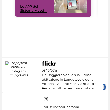
Il 
Le APP del
Mus
Sistema Musei
net
05/10/2018
Dal soggiorno della sua ultima
abitazione in Lungotevere della
Vittoria 1, Alberto Moravia ritratto da
Renato Guttuso sembra scrutare
museiincomuneroma