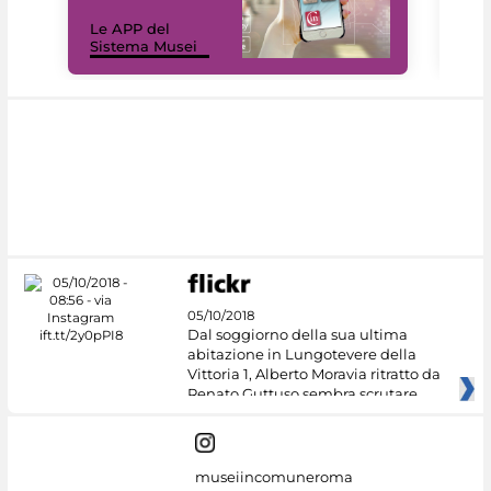
Il 
Le APP del
Mus
Sistema Musei
net
05/10/2018
Dal soggiorno della sua ultima
abitazione in Lungotevere della
Vittoria 1, Alberto Moravia ritratto da
Renato Guttuso sembra scrutare
museiincomuneroma