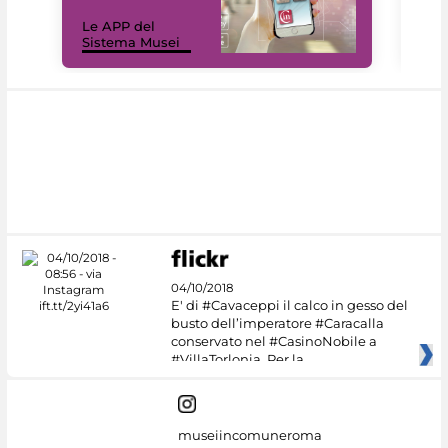
Il 
Le APP del
Mus
Sistema Musei
net
04/10/2018
E' di #Cavaceppi il calco in gesso del
busto dell’imperatore #Caracalla
conservato nel #CasinoNobile a
#VillaTorlonia. Per la
museiincomuneroma