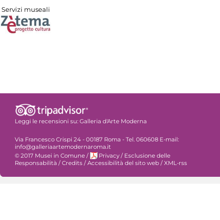
Servizi museali
Leggi le recensioni su:
Galleria d'Arte Moderna
Via Francesco Crispi 24 - 00187 Roma - Tel. 060608 E-mail:
info@galleriaartemodernaroma.it
© 2017 Musei in Comune
/
Privacy
/
Esclusione delle
Responsabilità
/
Credits
/
Accessibilità del sito web
/
XML-rss