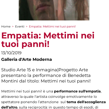
Home
>
Eventi
>
Empatia: Mettimi nei tuoi panni!
Tu sei qui
Empatia: Mettimi nei
tuoi panni!
13/10/2019
Galleria d'Arte Moderna
Studio Arte 15 e Inmagina|Progetto Arte
presentano la performance di Benedetta
Montini dal titolo: Mettimi nei tuoi panni!
Mettimi nei tuoi panni! è una
performance sull'empatia
,
attraverso la quale l'artista coinvolge emotivamente lo
spettatore ponendo l’attenzione sul
tema dell'accoglienza
dell’altro
, sulla reciprocità: in questo tempo di esodi, di