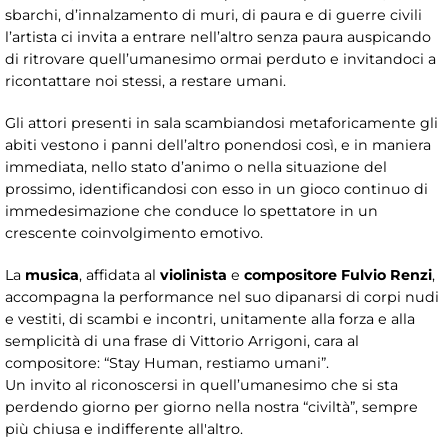
sbarchi, d’innalzamento di muri, di paura e di guerre civili
l’artista ci invita a entrare nell’altro senza paura auspicando
di ritrovare quell’umanesimo ormai perduto e invitandoci a
ricontattare noi stessi, a restare umani.
Gli attori presenti in sala scambiandosi metaforicamente gli
abiti vestono i panni dell’altro ponendosi così, e in maniera
immediata, nello stato d’animo o nella situazione del
prossimo, identificandosi con esso in un gioco continuo di
immedesimazione che conduce lo spettatore in un
crescente coinvolgimento emotivo.
La
musica
, affidata al
violinista
e
compositore Fulvio Renzi
,
accompagna la performance nel suo dipanarsi di corpi nudi
e vestiti, di scambi e incontri, unitamente alla forza e alla
semplicità di una frase di Vittorio Arrigoni, cara al
compositore: “Stay Human, restiamo umani”.
Un invito al riconoscersi in quell’umanesimo che si sta
perdendo giorno per giorno nella nostra “civiltà”, sempre
più chiusa e indifferente all'altro.