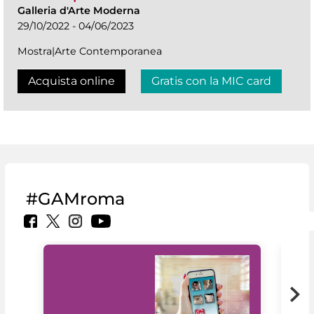
Galleria d'Arte Moderna
29/10/2022 - 04/06/2023
Mostra|Arte Contemporanea
Acquista online
Gratis con la MIC card
#GAMroma
Il 