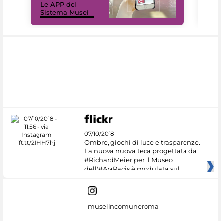
Le APP del
Mus
Sistema Musei
net
07/10/2018
Ombre, giochi di luce e trasparenze.
La nuova nuova teca progettata da
#RichardMeier per il Museo
dell'#AraPacis è modulata sul
museiincomuneroma