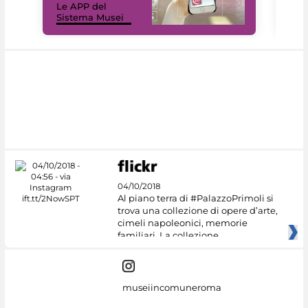
Le APP del
Mus
Sistema Musei
net
04/10/2018
Al piano terra di #PalazzoPrimoli si
trova una collezione di opere d’arte,
cimeli napoleonici, memorie
familiari. La collezione
museiincomuneroma