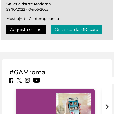
Galleria d'Arte Moderna
29/10/2022 - 04/06/2023
Mostra|Arte Contemporanea
Acquista online
Gratis con la MIC card
#GAMroma
Il 