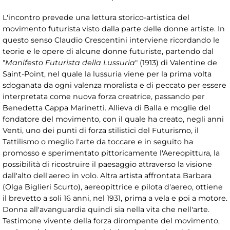
L'incontro prevede una lettura storico-artistica del
movimento futurista visto dalla parte delle donne artiste. In
questo senso Claudio Crescentini interviene ricordando le
teorie e le opere di alcune donne futuriste, partendo dal
"
Manifesto Futurista della Lussuria
" (1913) di Valentine de
Saint-Point, nel quale la lussuria viene per la prima volta
sdoganata da ogni valenza moralista e di peccato per essere
interpretata come nuova forza creatrice, passando per
Benedetta Cappa Marinetti. Allieva di Balla e moglie del
fondatore del movimento, con il quale ha creato, negli anni
Venti, uno dei punti di forza stilistici del Futurismo, il
Tattilismo o meglio l'arte da toccare e in seguito ha
promosso e sperimentato pittoricamente l'Aereopittura, la
possibilità di ricostruire il paesaggio attraverso la visione
dall'alto dell'aereo in volo. Altra artista affrontata Barbara
(Olga Biglieri Scurto), aereopittrice e pilota d'aereo, ottiene
il brevetto a soli 16 anni, nel 1931, prima a vela e poi a motore.
Donna all'avanguardia quindi sia nella vita che nell'arte.
Testimone vivente della forza dirompente del movimento,