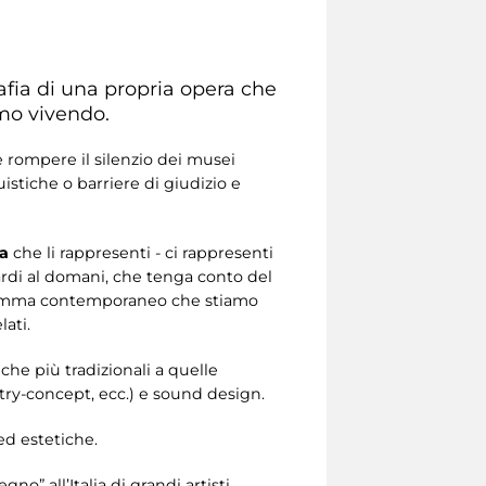
afia di una propria opera che
amo vivendo.
e rompere il silenzio dei musei
uistiche o barriere di giudizio e
ra
che li rappresenti - ci rappresenti
ardi al domani, che tenga conto del
l dramma contemporaneo che stiamo
lati.
niche più tradizionali a quelle
try-concept, ecc.) e sound design.
 ed estetiche.
no” all’Italia di grandi artisti