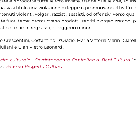
ate e riprodotte tutte le foto inviate, tranne quelle che, ad i
lsiasi titolo una violazione di legge o promuovano attività illega
tenuti violenti, volgari, razzisti, sessisti, od offensivi verso 
te fuori tema; promuovano prodotti, servizi o organizzazioni pol
ato di marchi registrati; ritraggono minori.
io Crescentini, Costantino D’Orazio, Maria Vittoria Marini Clarelli
iuliani e Gian Pietro Leonardi.
cita culturale
–
Sovrintendenza Capitolina ai Beni Culturali
c
con
Zètema Progetto Cultura